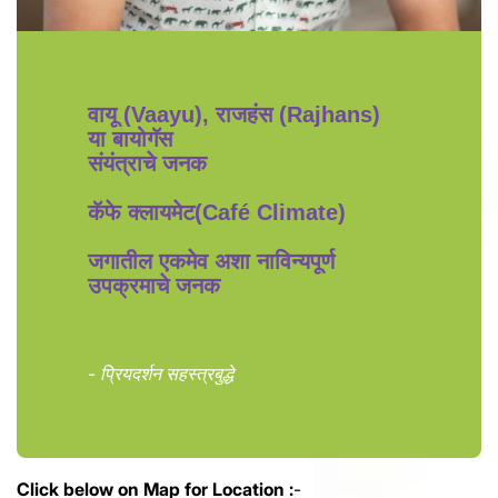
वायू (Vaayu), राजहंस (Rajhans)
या बायोगॅस
संयंत्राचे जनक
कॅफे क्लायमेट(Café Climate)
जगातील एकमेव अशा नाविन्यपूर्ण
उपक्रमाचे जनक
-
प्रियदर्शन सहस्त्रबुद्धे
Click below on Map for Location :
-