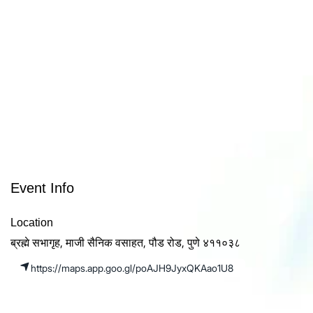
Event Info
Location
ब्रह्मे सभागृह, माजी सैनिक वसाहत, पौड रोड, पुणे ४११०३८
https://maps.app.goo.gl/poAJH9JyxQKAao1U8